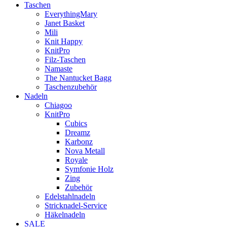
Taschen
EverythingMary
Janet Basket
Mili
Knit Happy
KnitPro
Filz-Taschen
Namaste
The Nantucket Bagg
Taschenzubehör
Nadeln
Chiagoo
KnitPro
Cubics
Dreamz
Karbonz
Nova Metall
Royale
Symfonie Holz
Zing
Zubehör
Edelstahlnadeln
Stricknadel-Service
Häkelnadeln
SALE