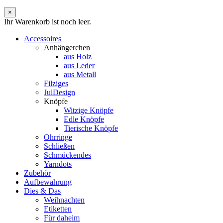
×
Ihr Warenkorb ist noch leer.
Accessoires
Anhängerchen
aus Holz
aus Leder
aus Metall
Filziges
JulDesign
Knöpfe
Witzige Knöpfe
Edle Knöpfe
Tierische Knöpfe
Ohrringe
Schließen
Schmückendes
Yarndots
Zubehör
Aufbewahrung
Dies & Das
Weihnachten
Etiketten
Für daheim