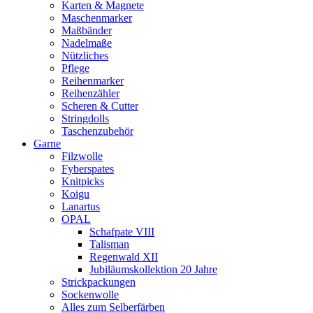
Karten & Magnete
Maschenmarker
Maßbänder
Nadelmaße
Nützliches
Pflege
Reihenmarker
Reihenzähler
Scheren & Cutter
Stringdolls
Taschenzubehör
Garne
Filzwolle
Fyberspates
Knitpicks
Koigu
Lanartus
OPAL
Schafpate VIII
Talisman
Regenwald XII
Jubiläumskollektion 20 Jahre
Strickpackungen
Sockenwolle
Alles zum Selberfärben