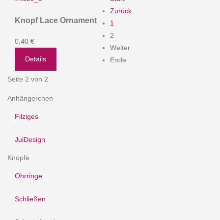
Zurück
Knopf Lace Ornament
1
2
0,40 €
Weiter
Details
Ende
Seite 2 von 2
Anhängerchen
Filziges
JulDesign
Knöpfe
Ohrringe
Schließen