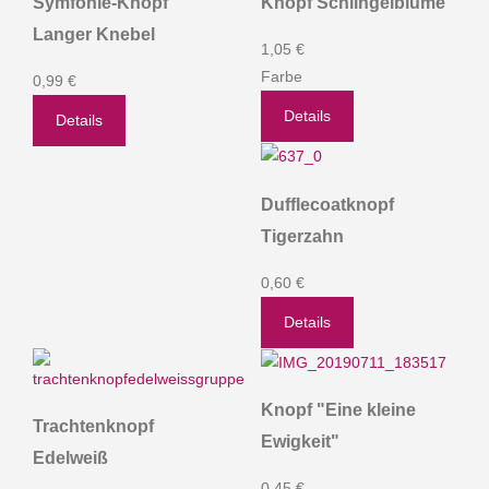
Symfonie-Knopf
Knopf Schlingelblume
Langer Knebel
1,05 €
Farbe
0,99 €
Details
Details
Dufflecoatknopf
Tigerzahn
0,60 €
Details
Knopf "Eine kleine
Trachtenknopf
Ewigkeit"
Edelweiß
0,45 €