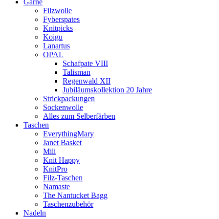
Garne
Filzwolle
Fyberspates
Knitpicks
Koigu
Lanartus
OPAL
Schafpate VIII
Talisman
Regenwald XII
Jubiläumskollektion 20 Jahre
Strickpackungen
Sockenwolle
Alles zum Selberfärben
Taschen
EverythingMary
Janet Basket
Mili
Knit Happy
KnitPro
Filz-Taschen
Namaste
The Nantucket Bagg
Taschenzubehör
Nadeln