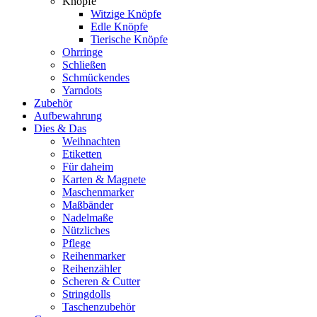
Knöpfe
Witzige Knöpfe
Edle Knöpfe
Tierische Knöpfe
Ohrringe
Schließen
Schmückendes
Yarndots
Zubehör
Aufbewahrung
Dies & Das
Weihnachten
Etiketten
Für daheim
Karten & Magnete
Maschenmarker
Maßbänder
Nadelmaße
Nützliches
Pflege
Reihenmarker
Reihenzähler
Scheren & Cutter
Stringdolls
Taschenzubehör