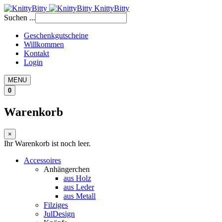
KnittyBitty
Suchen ...
Geschenkgutscheine
Willkommen
Kontakt
Login
MENU
0
Warenkorb
×
Ihr Warenkorb ist noch leer.
Accessoires
Anhängerchen
aus Holz
aus Leder
aus Metall
Filziges
JulDesign