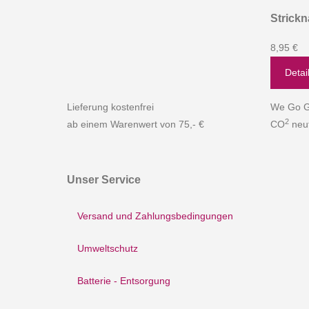
Strickn
8,95 €
Detai
Lieferung kostenfrei
We Go G
2
ab einem Warenwert von 75,- €
CO
neut
Unser Service
Versand und Zahlungsbedingungen
Umweltschutz
Batterie - Entsorgung