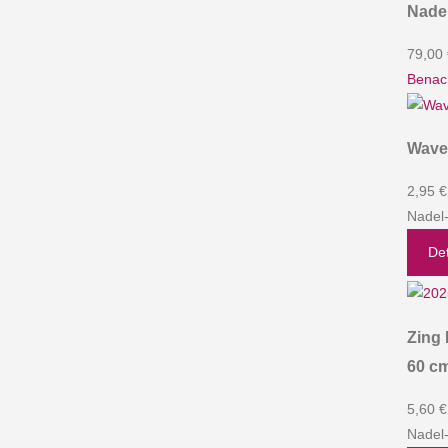
Nadel
79,00
Benach
Wave
2,95 €
Nadel
Det
Zing 
60 c
5,60 €
Nadel