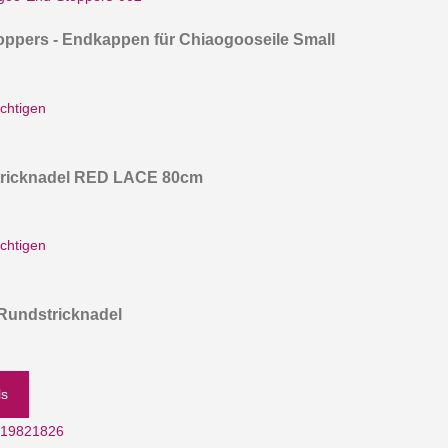
oppers - Endkappen für Chiaogooseile Small
chtigen
ricknadel RED LACE 80cm
chtigen
 Rundstricknadel
ls