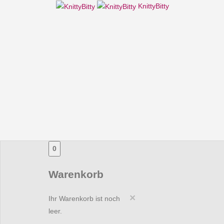
KnittyBitty
0
Warenkorb
×
Ihr Warenkorb ist noch
leer.