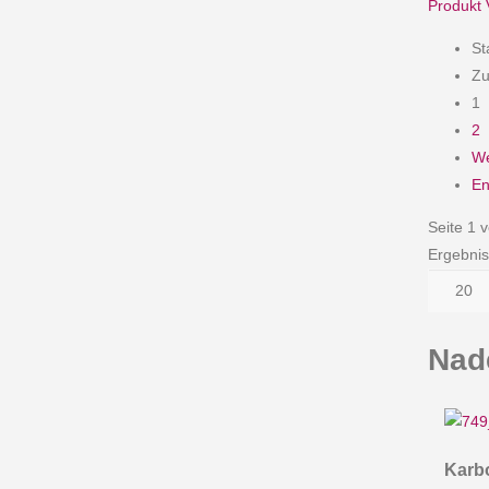
Produkt 
St
Zu
1
2
We
E
Seite 1 
Ergebnis
Nad
Karb