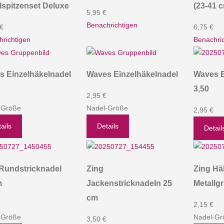
spitzenset Deluxe
(23-41 
5,95 €
Benachrichtigen
 €
6,75 €
richtigen
Benachric
s Einzelhäkelnadel
Waves Einzelhäkelnadel
Waves E
3,50
2,95 €
-Größe
Nadel-Größe
2,95 €
ails
Details
Detail
Rundstricknadel
Zing
Zing Hä
m
Jackenstricknadeln 25
Metallgri
cm
2,15 €
-Größe
Nadel-Gr
3,50 €