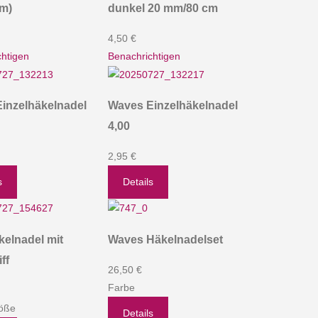
cm)
dunkel 20 mm/80 cm
4,50 €
htigen
Benachrichtigen
inzelhäkelnadel
Waves Einzelhäkelnadel
4,00
2,95 €
s
Details
kelnadel mit
Waves Häkelnadelset
ff
26,50 €
Farbe
öße
Details