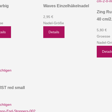
farbig
Waves Einzelhäkelnadel
Zing Ru
2,95 €
40 cm/2
se
Nadel-Größe
5,80 €
ails
Details
Groesse
Nadel-Gr
Detail
chtigen
IST red small
chtigen