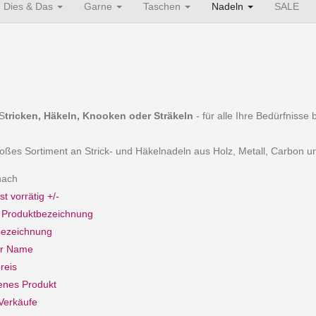
Dies & Das
Garne
Taschen
Nadeln
SALE
S
tricken, Häkeln, Knooken oder Sträkeln
- für alle Ihre Bedürfnisse
oßes Sortiment an Strick- und Häkelnadeln aus Holz, Metall, Carbon u
 nach
st vorrätig +/-
e Produktbezeichnung
bezeichnung
er Name
reis
enes Produkt
Verkäufe