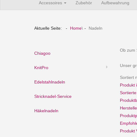
Accessoires
Zubehör
Aufbewahrung
Aktuelle Seite:
Home
\
Nadeln
Ob zum 
Chiagoo
Unser gr
KnitPro
Sortiert
Edelstahlnadeln
Produkt i
Sortiert
Stricknadel-Service
Produkt
Herstell
Häkelnadeln
Produktp
Empfohl
Produkt 