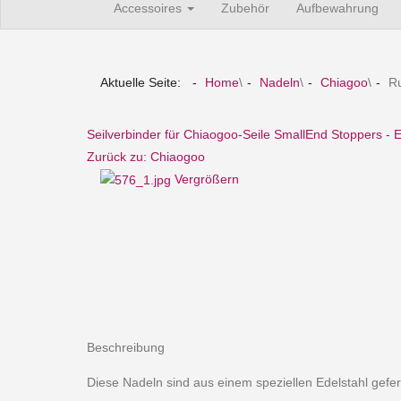
Accessoires
Zubehör
Aufbewahrung
Aktuelle Seite:
Home
\
Nadeln
\
Chiagoo
\
R
Seilverbinder für Chiaogoo-Seile Small
End Stoppers - 
Zurück zu: Chiaogoo
Vergrößern
Beschreibung
Diese Nadeln sind aus einem speziellen Edelstahl geferti