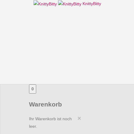
KnittyBitty
0
Warenkorb
×
Ihr Warenkorb ist noch
leer.