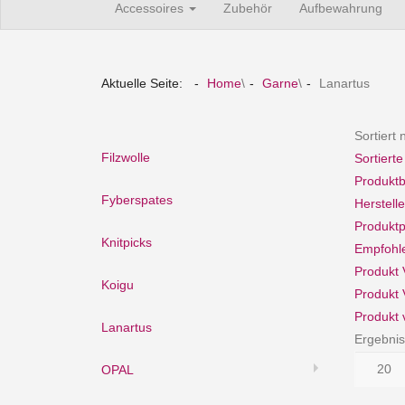
Accessoires
Zubehör
Aufbewahrung
Aktuelle Seite:
Home
\
Garne
\
Lanartus
Sortiert
Filzwolle
Sortiert
Produkt
Fyberspates
Herstell
Produktp
Knitpicks
Empfohl
Produkt 
Koigu
Produkt 
Produkt 
Lanartus
Ergebnis
OPAL