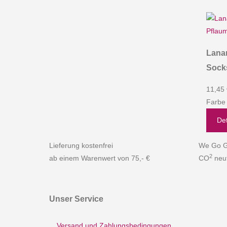
Lanar
Sock
11,45
Farbe
Det
Lieferung kostenfrei
We Go G
2
ab einem Warenwert von 75,- €
CO
neut
Unser Service
Versand und Zahlungsbedingungen