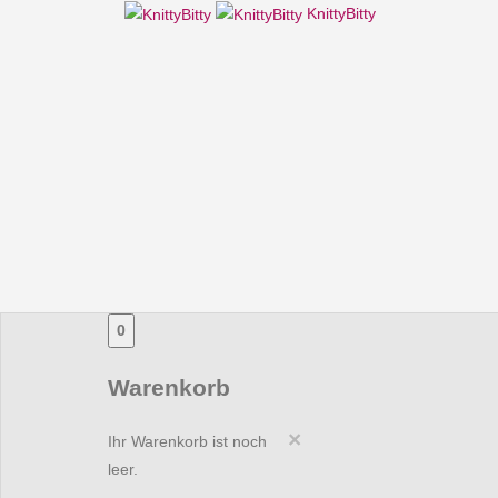
KnittyBitty
0
Warenkorb
×
Ihr Warenkorb ist noch
leer.