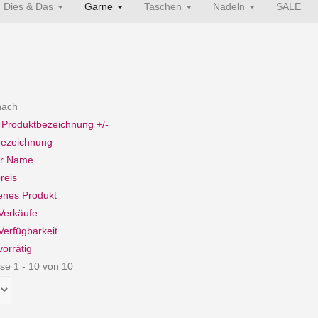
Dies & Das
Garne
Taschen
Nadeln
SALE
 nach
e Produktbezeichnung +/-
bezeichnung
er Name
reis
enes Produkt
Verkäufe
Verfügbarkeit
vorrätig
se 1 - 10 von 10