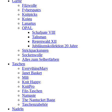
Garne
Filzwolle
Fyberspates
Knitpicks
Koigu
Lanartus
OPAL
Schafpate VIII
Talisman
Regenwald XII
Jubiläumskollektion 20 Jahre
Strickpackungen
Sockenwolle
Alles zum Selberfärben
Taschen
EverythingMary
Janet Basket
Mili
Knit Happy
KnitPro
Filz-Taschen
Namaste
The Nantucket Bagg
Taschenzubehör
Nadeln