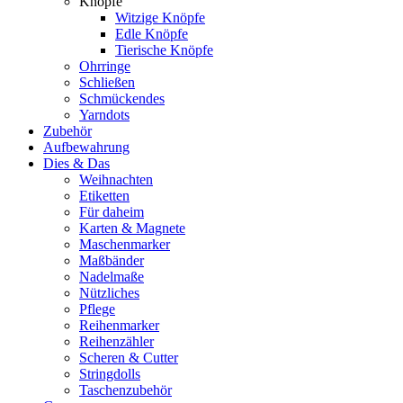
Knöpfe
Witzige Knöpfe
Edle Knöpfe
Tierische Knöpfe
Ohrringe
Schließen
Schmückendes
Yarndots
Zubehör
Aufbewahrung
Dies & Das
Weihnachten
Etiketten
Für daheim
Karten & Magnete
Maschenmarker
Maßbänder
Nadelmaße
Nützliches
Pflege
Reihenmarker
Reihenzähler
Scheren & Cutter
Stringdolls
Taschenzubehör