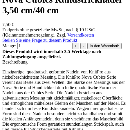
3,50 cm/40 cm
7,50 €
Endpreis ohne gesetzliche MwSt., nach § 19 UStG
(Kleinunternehmerregelung). Zzgl.
Versandkosten
Stellen Sie eine Frage zu diesem Produkt
Menge:
Dieses Produkt wird innerhalb 3-5 Werktage nach
Zahlungseingang ausgeliefert.
Beschreibung
Einzigartige, quadratisch geformte Nadeln von KnitPro aus
nickelbeschichtetem Messing. Die KnitPro Nova Cubics Serie
vereint das Beste aus zwei Welten: die Stärke des Messings aus der
Nova Serie und Handlichkeit durch die quadratische Form der
Nadeln aus der Cubics Serie. Die Nadeln bestehen aus
galvanisiertem Messing mit gleichmäßiger, makelloser Oberfläche
und ermöglichen müheloses Gleiten der Maschen auf der Nadel. Es
handelt sich um feste Rundstricknadeln. Wegen ihrer quadratische
Form sind diese Nadeln besonders leicht zu handhaben und somit
die idealen Anfängernadeln, denn sie vrschönern das Maschenbild.
Die ergonomische Form garantiert stundenlangen Strickspaß, auch
und gerade für Strickbegeisterte mit Arthritis.