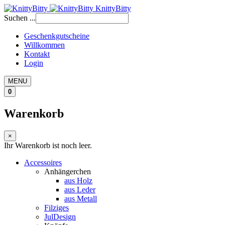
KnittyBitty
Suchen ...
Geschenkgutscheine
Willkommen
Kontakt
Login
MENU
0
Warenkorb
×
Ihr Warenkorb ist noch leer.
Accessoires
Anhängerchen
aus Holz
aus Leder
aus Metall
Filziges
JulDesign