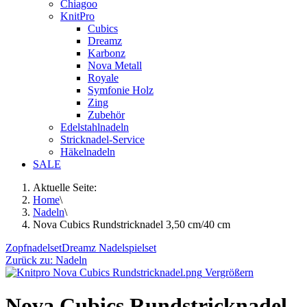
Chiagoo
KnitPro
Cubics
Dreamz
Karbonz
Nova Metall
Royale
Symfonie Holz
Zing
Zubehör
Edelstahlnadeln
Stricknadel-Service
Häkelnadeln
SALE
Aktuelle Seite:
Home
\
Nadeln
\
Nova Cubics Rundstricknadel 3,50 cm/40 cm
Zopfnadelset
Dreamz Nadelspielset
Zurück zu: Nadeln
Vergrößern
Nova Cubics Rundstricknadel