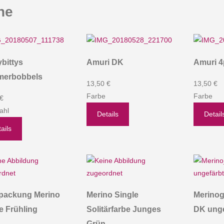
ne
ybittys
Amuri DK
Amuri 4
erbobbels
13,50 €
13,50 €
Farbe
Farbe
 €
ahl
Details
Detail
ails
packung Merino
Merino Single
Merinog
e Frühling
Solitärfarbe Junges
DK unge
Grün