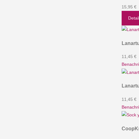
15,95 €
Detai
Lanart
11,45 €
Benachri
Lanart
11,45 €
Benachri
CoopKn