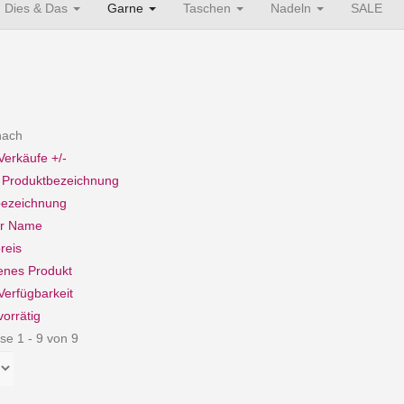
Dies & Das
Garne
Taschen
Nadeln
SALE
 nach
Verkäufe +/-
e Produktbezeichnung
bezeichnung
er Name
reis
enes Produkt
Verfügbarkeit
vorrätig
se 1 - 9 von 9