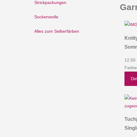
Strickpackungen
Gar
Sockenwolle
Alles zum Selberfärben
Knitt
Somm
12,50
Farbw
Det
Tuch
Singl