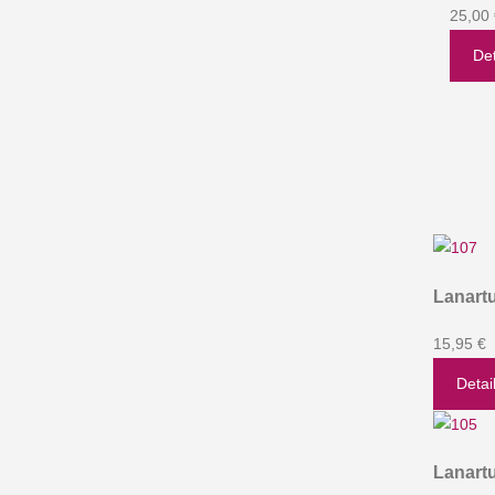
25,00
Det
Lanartu
15,95 €
Detai
Lanartu