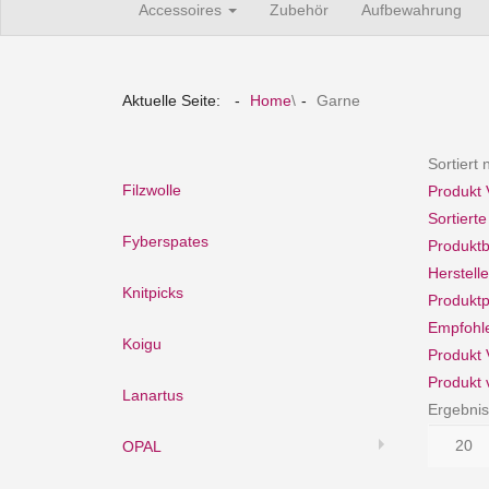
Accessoires
Zubehör
Aufbewahrung
Aktuelle Seite:
Home
\
Garne
Sortiert
Filzwolle
Produkt 
Sortiert
Fyberspates
Produkt
Herstell
Knitpicks
Produktp
Empfohl
Koigu
Produkt 
Produkt 
Lanartus
Ergebnis
OPAL