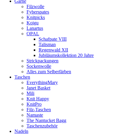
Garne
Filzwolle
Fyberspates
Knitpicks
Koigu
Lanartus
OPAL
Schafpate VIII
Talisman
Regenwald XII
Jubiläumskollektion 20 Jahre
Strickpackungen
Sockenwolle
Alles zum Selberfärben
Taschen
EverythingMary
Janet Basket
Mili
Knit Happy
KnitPro
Filz-Taschen
Namaste
The Nantucket Bagg
Taschenzubehör
Nadeln