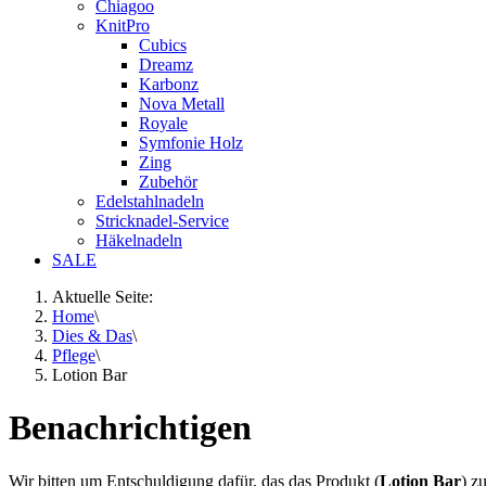
Chiagoo
KnitPro
Cubics
Dreamz
Karbonz
Nova Metall
Royale
Symfonie Holz
Zing
Zubehör
Edelstahlnadeln
Stricknadel-Service
Häkelnadeln
SALE
Aktuelle Seite:
Home
\
Dies & Das
\
Pflege
\
Lotion Bar
Benachrichtigen
Wir bitten um Entschuldigung dafür, das das Produkt (
Lotion Bar
) z