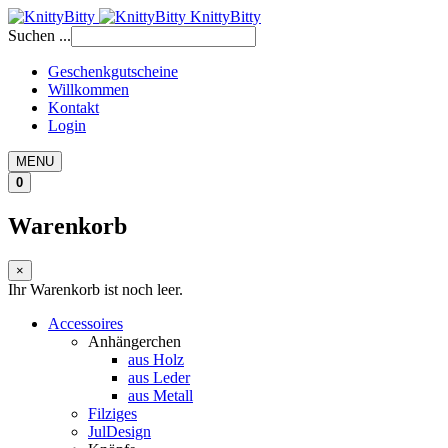
KnittyBitty
Suchen ...
Geschenkgutscheine
Willkommen
Kontakt
Login
MENU
0
Warenkorb
×
Ihr Warenkorb ist noch leer.
Accessoires
Anhängerchen
aus Holz
aus Leder
aus Metall
Filziges
JulDesign