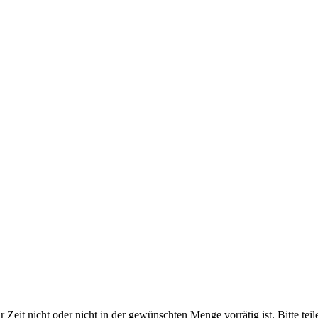
ur Zeit nicht oder nicht in der gewünschten Menge vorrätig ist. Bitte tei