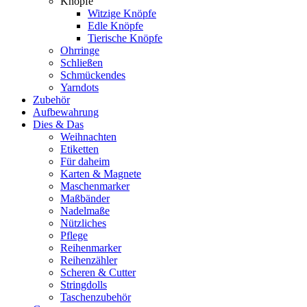
Knöpfe
Witzige Knöpfe
Edle Knöpfe
Tierische Knöpfe
Ohrringe
Schließen
Schmückendes
Yarndots
Zubehör
Aufbewahrung
Dies & Das
Weihnachten
Etiketten
Für daheim
Karten & Magnete
Maschenmarker
Maßbänder
Nadelmaße
Nützliches
Pflege
Reihenmarker
Reihenzähler
Scheren & Cutter
Stringdolls
Taschenzubehör