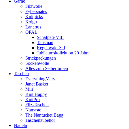
Garne
Filzwolle
Fyberspates
Knitpicks
Koigu
Lanartus
OPAL
Schafpate VIII
Talisman
Regenwald XII
Jubiläumskollektion 20 Jahre
Strickpackungen
Sockenwolle
Alles zum Selberfärben
Taschen
EverythingMary
Janet Basket
Mili
Knit Happy
KnitPro
Filz-Taschen
Namaste
The Nantucket Bagg
Taschenzubehör
Nadeln