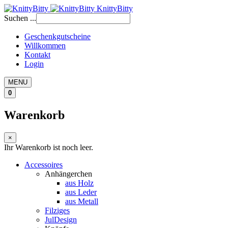
KnittyBitty
Suchen ...
Geschenkgutscheine
Willkommen
Kontakt
Login
MENU
0
Warenkorb
×
Ihr Warenkorb ist noch leer.
Accessoires
Anhängerchen
aus Holz
aus Leder
aus Metall
Filziges
JulDesign