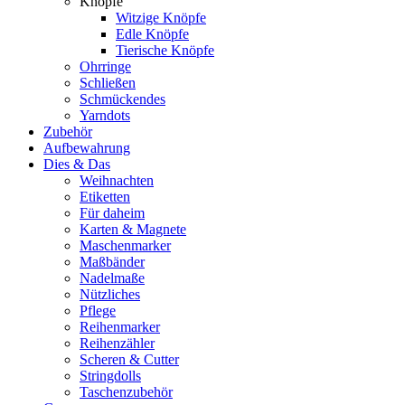
Knöpfe
Witzige Knöpfe
Edle Knöpfe
Tierische Knöpfe
Ohrringe
Schließen
Schmückendes
Yarndots
Zubehör
Aufbewahrung
Dies & Das
Weihnachten
Etiketten
Für daheim
Karten & Magnete
Maschenmarker
Maßbänder
Nadelmaße
Nützliches
Pflege
Reihenmarker
Reihenzähler
Scheren & Cutter
Stringdolls
Taschenzubehör