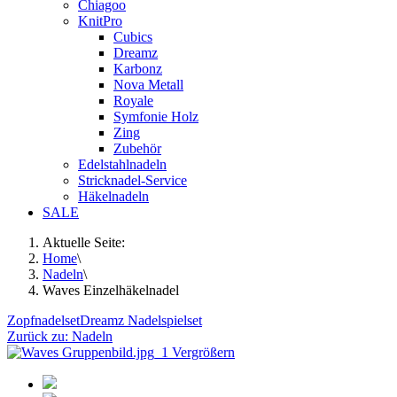
Chiagoo
KnitPro
Cubics
Dreamz
Karbonz
Nova Metall
Royale
Symfonie Holz
Zing
Zubehör
Edelstahlnadeln
Stricknadel-Service
Häkelnadeln
SALE
Aktuelle Seite:
Home
\
Nadeln
\
Waves Einzelhäkelnadel
Zopfnadelset
Dreamz Nadelspielset
Zurück zu: Nadeln
Vergrößern